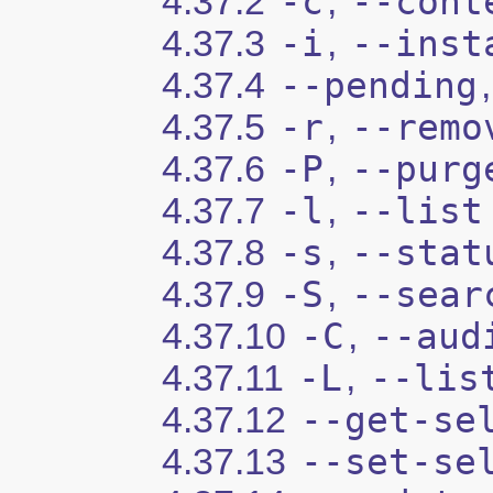
4.37.2
-c
,
--cont
4.37.3
-i
,
--inst
4.37.4
--pending
4.37.5
-r
,
--remo
4.37.6
-P
,
--purg
4.37.7
-l
,
--list
4.37.8
-s
,
--stat
4.37.9
-S
,
--sear
4.37.10
-C
,
--aud
4.37.11
-L
,
--lis
4.37.12
--get-se
4.37.13
--set-se