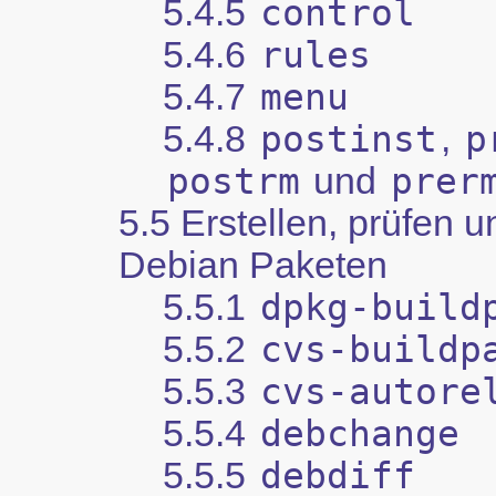
5.4.5
control
5.4.6
rules
5.4.7
menu
5.4.8
postinst
,
p
postrm
und
prer
5.5 Erstellen, prüfen 
Debian Paketen
5.5.1
dpkg-build
5.5.2
cvs-buildp
5.5.3
cvs-autore
5.5.4
debchange
5.5.5
debdiff