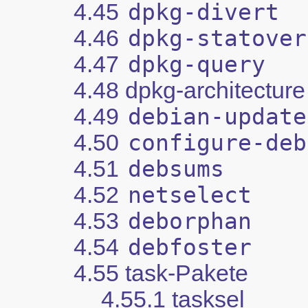
4.45
dpkg-divert
4.46
dpkg-statover
4.47
dpkg-query
4.48 dpkg-architecture
4.49
debian-update
4.50
configure-deb
4.51
debsums
4.52
netselect
4.53
deborphan
4.54
debfoster
4.55 task-Pakete
4.55.1 tasksel