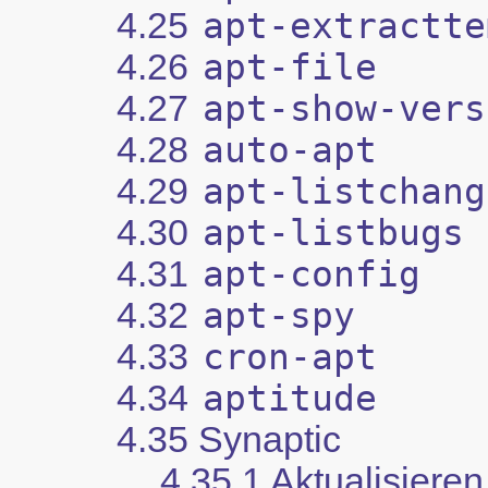
4.25
apt-extractte
4.26
apt-file
4.27
apt-show-vers
4.28
auto-apt
4.29
apt-listchang
4.30
apt-listbugs
4.31
apt-config
4.32
apt-spy
4.33
cron-apt
4.34
aptitude
4.35 Synaptic
4.35.1 Aktualisieren