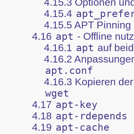
4.15.3 Optionen u
4.15.4
apt_prefe
4.15.5 APT Pinning
4.16
apt
- Offline nut
4.16.1
apt
auf bei
4.16.2 Anpassungen
apt.conf
4.16.3 Kopieren der
wget
4.17
apt-key
4.18
apt-rdepends
4.19
apt-cache