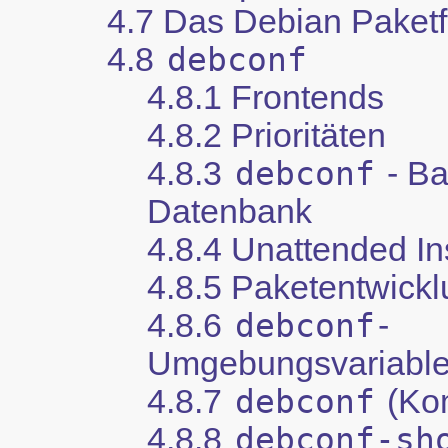
4.7 Das Debian Paket
4.8
debconf
4.8.1 Frontends
4.8.2 Prioritäten
4.8.3
debconf
- Ba
Datenbank
4.8.4 Unattended Ins
4.8.5 Paketentwickl
4.8.6
debconf
-
Umgebungsvariabl
4.8.7
debconf
(Ko
4.8.8
debconf-sh