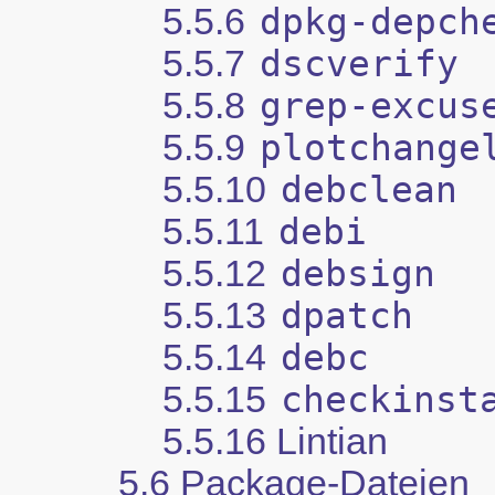
5.5.6
dpkg-depch
5.5.7
dscverify
5.5.8
grep-excus
5.5.9
plotchange
5.5.10
debclean
5.5.11
debi
5.5.12
debsign
5.5.13
dpatch
5.5.14
debc
5.5.15
checkinst
5.5.16 Lintian
5.6 Package-Dateien