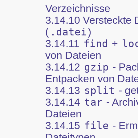
Verzeichnisse
3.14.10 Versteckte 
(
.datei
)
3.14.11
find
+
lo
von Dateien
3.14.12
gzip
- Pac
Entpacken von Dat
3.14.13
split
- ge
3.14.14
tar
- Archi
Dateien
3.14.15
file
- Ermi
Dateitypen