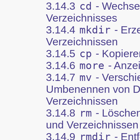
3.14.3
cd
- Wechse
Verzeichnisses
3.14.4
mkdir
- Erz
Verzeichnissen
3.14.5
cp
- Kopiere
3.14.6
more
- Anze
3.14.7
mv
- Verschi
Umbenennen von D
Verzeichnissen
3.14.8
rm
- Löschen
und Verzeichnissen
3.14.9
rmdir
- Ent