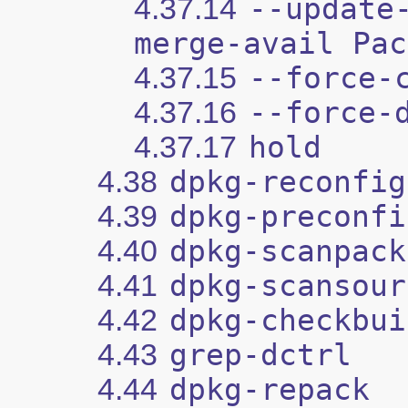
4.37.14
--update
merge-avail Pac
4.37.15
--force-
4.37.16
--force-
4.37.17
hold
4.38
dpkg-reconfig
4.39
dpkg-preconfi
4.40
dpkg-scanpack
4.41
dpkg-scansour
4.42
dpkg-checkbui
4.43
grep-dctrl
4.44
dpkg-repack