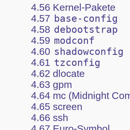
4.56 Kernel-Pakete
4.57
base-config
4.58
debootstrap
4.59
modconf
4.60
shadowconfig
4.61
tzconfig
4.62 dlocate
4.63 gpm
4.64 mc (Midnight Co
4.65 screen
4.66 ssh
4.67 Euro-Symbol