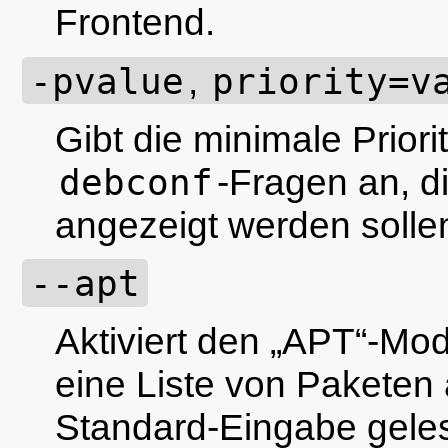
Frontend.
-pvalue
,
priority=v
Gibt die minimale Priori
debconf
-Fragen an, d
angezeigt werden
solle
--apt
Aktiviert den
„
APT
“
-Mod
eine Liste von Paketen 
Standard-Eingabe geles