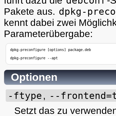
führt dazu die
debconf
-S
Pakete aus.
dpkg-preco
kennt dabei zwei Möglichk
Parameterübergabe:
dpkg-preconfigure [options] package.deb

Optionen
-ftype
,
--frontend=
Setzt das zu verwend