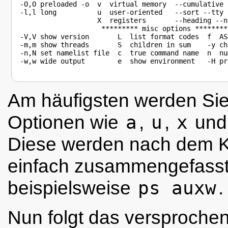
-O,O preloaded -o  v  virtual memory  --cumulative 
-l,l long          u  user-oriented   --sort --tty 
                   X  registers       --heading --n
                    ********* misc options *********
-V,V show version       L  list format codes  f  AS
-m,m show threads       S  children in sum    -y ch
-n,N set namelist file  c  true command name  n  nu
-w,w wide output        e  show environment   -H pr
Am häufigsten werden Sie
Optionen wie
a
,
u
,
x
un
Diese werden nach dem
einfach zusammengefasst
beispielsweise
ps auxw
.
Nun folgt das versproche