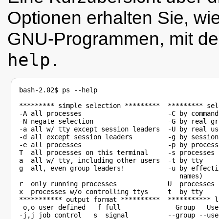
Optionen erhalten Sie, wie
GNU-Programmen, mit de
help
.
bash-2.02$ ps --help

********* simple selection *********  ********* sel
-A all processes                      -C by command 
-N negate selection                   -G by real gr
-a all w/ tty except session leaders  -U by real us
-d all except session leaders         -g by session
-e all processes                      -p by process 
T  all processes on this terminal     -s processes 
a  all w/ tty, including other users  -t by tty

g  all, even group leaders!           -u by effecti
                                         names)

r  only running processes             U  processes 
x  processes w/o controlling ttys     t  by tty

*********** output format **********  *********** l
-o,o user-defined  -f full            --Group --Use
-j,j job control   s  signal          --group --use