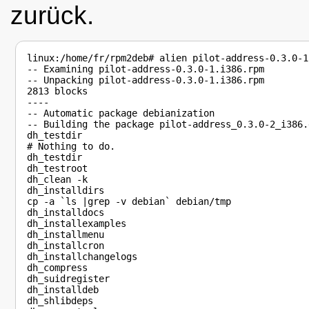
zurück.
linux:/home/fr/rpm2deb# alien pilot-address-0.3.0-1
-- Examining pilot-address-0.3.0-1.i386.rpm

-- Unpacking pilot-address-0.3.0-1.i386.rpm

2813 blocks

----

-- Automatic package debianization

-- Building the package pilot-address_0.3.0-2_i386.d
dh_testdir

# Nothing to do.

dh_testdir

dh_testroot

dh_clean -k

dh_installdirs

cp -a `ls |grep -v debian` debian/tmp

dh_installdocs

dh_installexamples

dh_installmenu

dh_installcron

dh_installchangelogs

dh_compress

dh_suidregister

dh_installdeb

dh_shlibdeps
