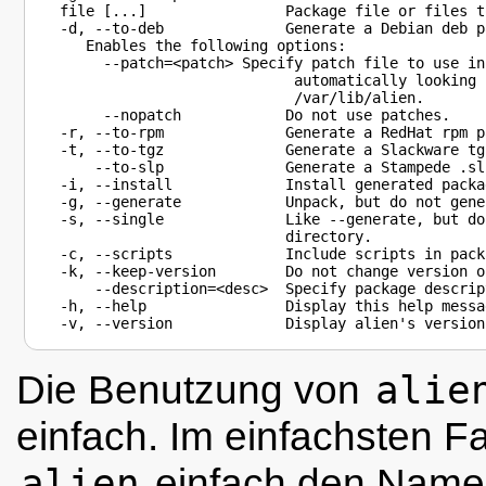
  file [...]                Package file or files t
  -d, --to-deb              Generate a Debian deb p
     Enables the following options:

       --patch=<patch> Specify patch file to use in
                             automatically looking 
			     /var/lib/alien.

       --nopatch	    Do not use patches.

  -r, --to-rpm              Generate a RedHat rpm pa
  -t, --to-tgz              Generate a Slackware tg
      --to-slp              Generate a Stampede .sl
  -i, --install             Install generated packag
  -g, --generate            Unpack, but do not gene
  -s, --single              Like --generate, but do
                            directory.

  -c, --scripts             Include scripts in packa
  -k, --keep-version        Do not change version o
      --description=<desc>  Specify package descript
  -h, --help                Display this help messag
Die Benutzung von
alie
einfach. Im einfachsten Fa
alien
einfach den Name