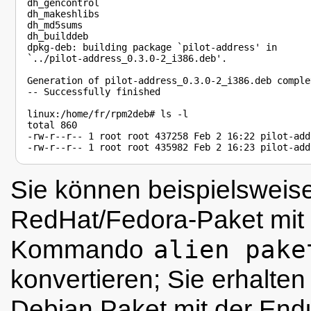
dh_gencontrol

dh_makeshlibs

dh_md5sums

dh_builddeb

dpkg-deb: building package `pilot-address' in

`../pilot-address_0.3.0-2_i386.deb'.

Generation of pilot-address_0.3.0-2_i386.deb complet
-- Successfully finished

linux:/home/fr/rpm2deb# ls -l

total 860

-rw-r--r-- 1 root root 437258 Feb 2 16:22 pilot-add
Sie können beispielsweise
RedHat/Fedora-Paket mit
Kommando
alien pake
konvertieren; Sie erhalten
Debian Paket mit der En