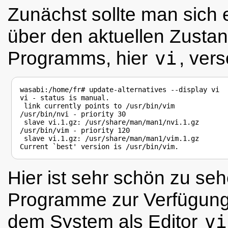
Zunächst sollte man sich 
über den aktuellen Zusta
Programms, hier
vi
, vers
wasabi:/home/fr# update-alternatives --display vi

vi - status is manual.

 link currently points to /usr/bin/vim

/usr/bin/nvi - priority 30

 slave vi.1.gz: /usr/share/man/man1/nvi.1.gz

/usr/bin/vim - priority 120

 slave vi.1.gz: /usr/share/man/man1/vim.1.gz

Hier ist sehr schön zu se
Programme zur Verfügung 
dem System als Editor
vi