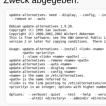
Zweck abgegeben.
update-alternatives: need --display, --config, --ins
 --remove or --auto

Debian update-alternatives 1.9.20.

Copyright (C) 1995 Ian Jackson.

Copyright (C) 2000,2001,2002 Wichert Akkerman

This is free software; see the GNU General Public Li
version 2 or later for copying conditions.  There i
Usage: update-alternatives --install <link> <name> 

       <path> <priority> 

       [--slave <link> <name> <path>] ...

update-alternatives --remove <name> <path>

update-alternatives --auto <name>

update-alternatives --display <name>

update-alternatives --config <name>

<name> is the name in /etc/alternatives.

<path> is the name referred to.

<link> is the link pointing to /etc/alternatives/<na
<priority> is an integer; options with higher numbe
Options:  --verbose|--quiet  --test  --help  --versi