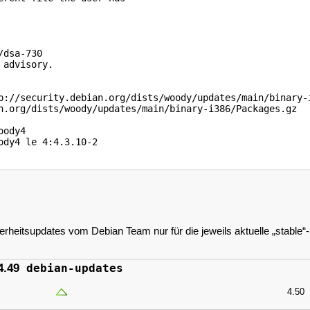
dsa-730

advisory.

p://security.debian.org/dists/woody/updates/main/binary-i
n.org/dists/woody/updates/main/binary-i386/Packages.gz

ody4

dy4 le 4:4.3.10-2

erheitsupdates vom Debian Team nur für die jeweils aktuelle
„
stable
“
4.49
debian-updates
4.50