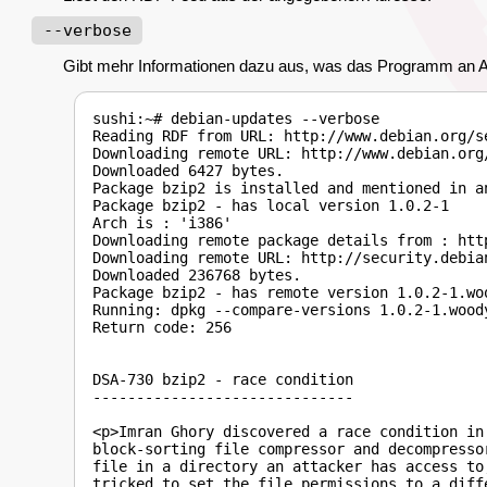
--verbose
Gibt mehr Informationen dazu aus, was das Programm an Akti
sushi:~# debian-updates --verbose

Reading RDF from URL: http://www.debian.org/s
Downloading remote URL: http://www.debian.org
Downloaded 6427 bytes.

Package bzip2 is installed and mentioned in an
Package bzip2 - has local version 1.0.2-1

Arch is : 'i386'

Downloading remote package details from : htt
Downloading remote URL: http://security.debia
Downloaded 236768 bytes.

Package bzip2 - has remote version 1.0.2-1.woo
Running: dpkg --compare-versions 1.0.2-1.woody
Return code: 256

DSA-730 bzip2 - race condition

------------------------------

<p>Imran Ghory discovered a race condition in 
block-sorting file compressor and decompresso
file in a directory an attacker has access to,
tricked to set the file permissions to a diff