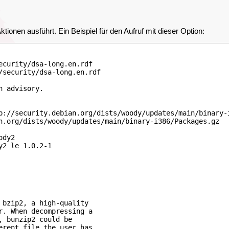
onen ausführt. Ein Beispiel für den Aufruf mit dieser Option:
ecurity/dsa-long.en.rdf

/security/dsa-long.en.rdf

 advisory.

p://security.debian.org/dists/woody/updates/main/binary-i
n.org/dists/woody/updates/main/binary-i386/Packages.gz

dy2

2 le 1.0.2-1

bzip2, a high-quality

r. When decompressing a

 bunzip2 could be

erent file the user has
