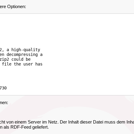
ere Optionen:
2, a high-quality

en decompressing a

ip2 could be

 file the user has

nen:
icht von einem Server im Netz. Der Inhalt dieser Datei muss dem Inh
en als RDF-Feed geliefert.